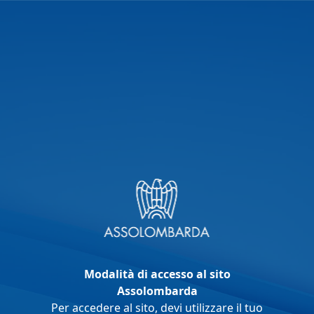
Chi siamo
Le imprese
Servizi
Come Associarsi
Centro Studi
Media
Contatti
Lavora con noi