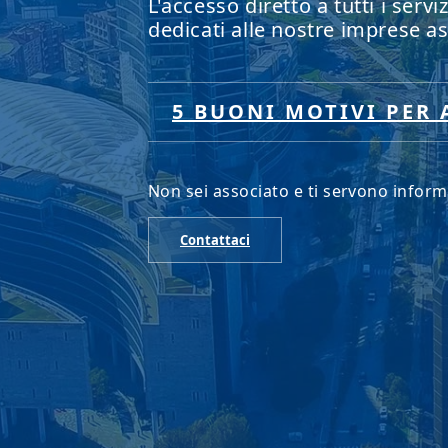
L'ASSOCI
TUO SERV
L'accesso diretto a tutti i servi
dedicati alle nostre imprese as
5 BUONI MOTIVI PER 
Non sei associato e ti servono inform