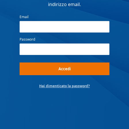
Modalità di accesso al sito
Assolombarda
Per accedere al sito, devi utilizzare il tuo
indirizzo email.
Email
Password