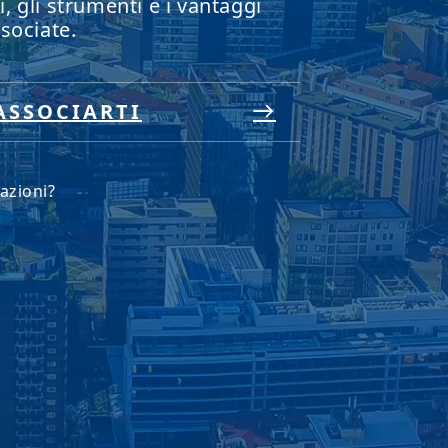
AZIONE AL
IZIO
zi, gli strumenti e i vantaggi
sociate.
ASSOCIARTI
azioni?